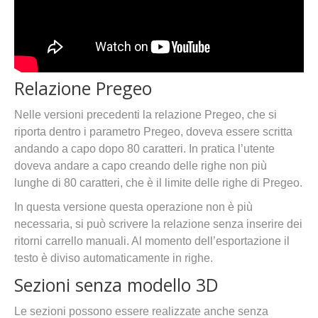
Relazione Pregeo
Nelle versioni precedenti la relazione Pregeo, che si
riporta dentro i parametro Pregeo, doveva essere scritta
andando a capo dopo 80 caratteri. In pratica l’utente
doveva andare a capo creando delle righe non più
lunghe di 80 caratteri, che è il limite delle righe di Pregeo.
In questa versione questa operazione non è più
necessaria, si può scrivere la relazione senza inserire dei
ritorni carrello manuali. Al momento dell’esportazione il
testo è diviso automaticamente in righe.
Sezioni senza modello 3D
Le sezioni possono essere realizzate anche senza