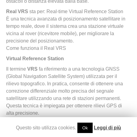
ostacoli o distanza elevata dalla base.
Real VRS
sta per: Real-time Virtual Reference Station
È una tecnica avanzata di posizionamento satellitare in
tempo reale, dove il sistema crea una stazione virtuale
vicina al rover (ricevitore mobile), per migliorare la
precisione del posizionamento.
Come funziona il Real VRS
Virtual Reference Station
Il termine
VRS
fa riferimento a una tecnologia GNSS
(Global Navigation Satellite System) utilizzata per il
rilievo topografico. In pratica, consente di ottenere una
correzione differenziale molto precisa del segnale
satellitare utilizzando una rete di stazioni permanenti.
Questa tecnica è impiegata per ottenere rilievi GPS di
alta precisione.
Se questa opzione è selezionata una nota VRS è
Questo sito utilizza cookies.
Leggi di più
Ok
aggiunta alla riga 1 della baseline.