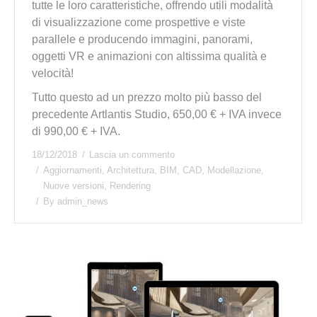
tutte le loro caratteristiche, offrendo utili modalità
di visualizzazione come prospettive e viste
parallele e producendo immagini, panorami,
oggetti VR e animazioni con altissima qualità e
velocità!
Tutto questo ad un prezzo molto più basso del
precedente Artlantis Studio, 650,00 € + IVA invece
di 990,00 € + IVA.
18/12/2018
Lascia un commento
Aggiornamenti
,
Architettura
,
BIM
,
CAD
,
Modellazione
,
Nuove versioni
,
Rendering
By
admin_news