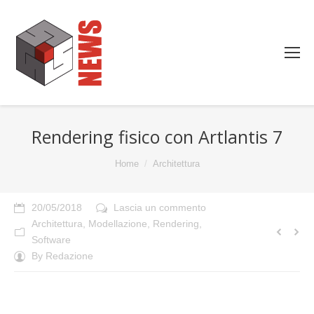
Rendering fisico con Artlantis 7
You are here:
Home
Architettura
20/05/2018
Lascia un commento
Architettura
,
Modellazione
,
Rendering
,
Software
By
Redazione