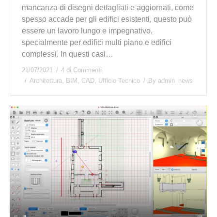
mancanza di disegni dettagliati e aggiornati, come
spesso accade per gli edifici esistenti, questo può
essere un lavoro lungo e impegnativo,
specialmente per edifici multi piano e edifici
complessi. In questi casi…
21/07/2021
4 di Commenti
Architettura
,
BIM
,
CAD
,
Ufficio Tecnico
By
admin_news