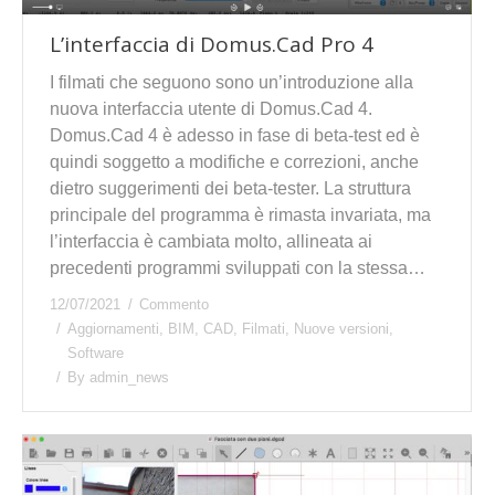
L’interfaccia di Domus.Cad Pro 4
I filmati che seguono sono un’introduzione alla
nuova interfaccia utente di Domus.Cad 4.
Domus.Cad 4 è adesso in fase di beta-test ed è
quindi soggetto a modifiche e correzioni, anche
dietro suggerimenti dei beta-tester. La struttura
principale del programma è rimasta invariata, ma
l’interfaccia è cambiata molto, allineata ai
precedenti programmi sviluppati con la stessa…
12/07/2021
Commento
Aggiornamenti
,
BIM
,
CAD
,
Filmati
,
Nuove versioni
,
Software
By
admin_news