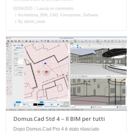
02/04/2023
Lascia un commento
Architettura
,
BIM
,
CAD
,
Formazione
,
Software
By
admin_news
Domus.Cad Std 4 – Il BIM per tutti
Dopo Domus.Cad Pro 4 è stato rilasciato