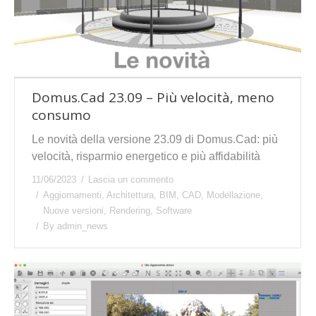
Domus.Cad 23.09 – Più velocità, meno
consumo
Le novità della versione 23.09 di Domus.Cad: più
velocità, risparmio energetico e più affidabilità
11/06/2023
Lascia un commento
Aggiornamenti
,
Architettura
,
BIM
,
CAD
,
Modellazione
,
Nuove versioni
,
Rendering
,
Software
By
admin_news