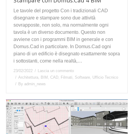
Stampare con Domus.Cad 4 BIM
Le tavole del progetto Con i tradizionali CAD
disegnare e stampare sono due attività
sovrapposte, non solo, ma normalmente ogni
tavola è un diverso documento. Questo non
avviene con i programmi BIM in generale e con
Domus.Cad in particolare. In Domus.Cad ogni
piano di un edificio è disegnato esattamente sopra
i sottostanti, come nella realtà,…
23/02/2022
Lascia un commento
Architettura
,
BIM
,
CAD
,
Filmati
,
Software
,
Ufficio Tecnico
By
admin_news