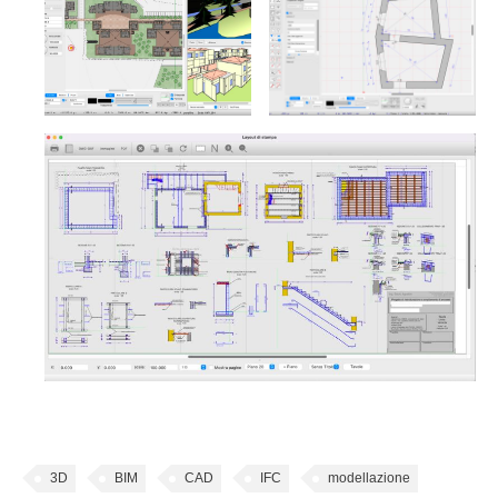
3D
BIM
CAD
IFC
modellazione