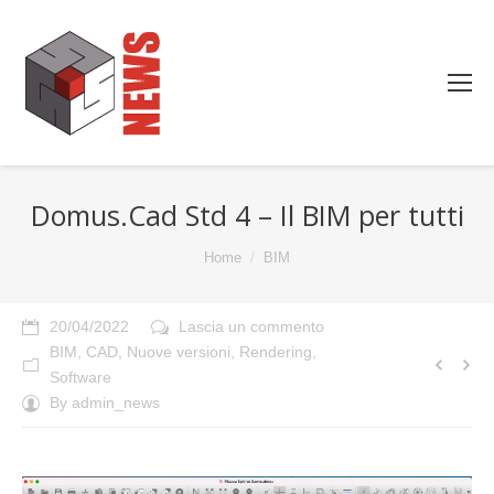
Domus.Cad Std 4 – Il BIM per tutti
You are here:
Home
BIM
20/04/2022
Lascia un commento
BIM
,
CAD
,
Nuove versioni
,
Rendering
,
Software
By
admin_news