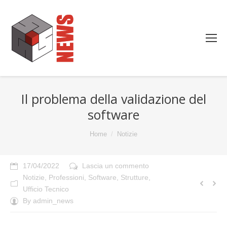
Il problema della validazione del
software
You are here:
Home
Notizie
17/04/2022
Lascia un commento
Notizie
,
Professioni
,
Software
,
Strutture
,
Ufficio Tecnico
By
admin_news