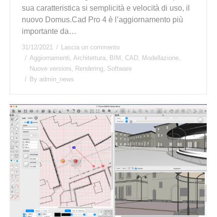
sua caratteristica si semplicità e velocità di uso, il
nuovo Domus.Cad Pro 4 è l’aggiornamento più
importante da…
31/12/2021
Lascia un commento
Aggiornamenti
,
Architettura
,
BIM
,
CAD
,
Modellazione
,
Nuove versioni
,
Rendering
,
Software
By
admin_news