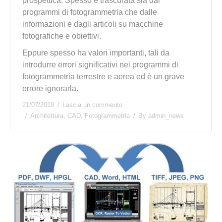
prospettica. Spesso è trascurata sia dai
programmi di fotogrammetria che dalle
informazioni e dagli articoli su macchine
fotografiche e obiettivi.
Eppure spesso ha valori importanti, tali da
introdurre errori significativi nei programmi di
fotogrammetria terrestre e aerea ed è un grave
errore ignorarla.
21/07/2019
Lascia un commento
Architettura
,
CAD
,
Fotogrammetria
By
admin_news