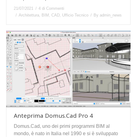
21/07/2021
4 di Commenti
Architettura
,
BIM
,
CAD
,
Ufficio Tecnico
By
admin_news
Anteprima Domus.Cad Pro 4
Domus.Cad, uno dei primi programmi BIM al
mondo, è nato in Italia nel 1990 e si è sviluppato