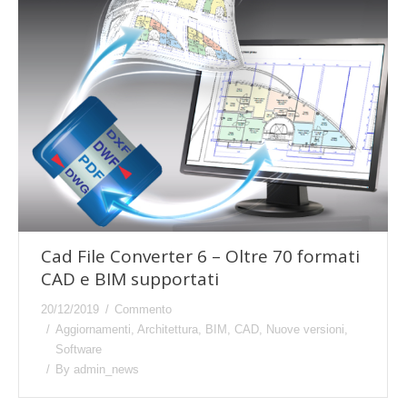
Cad File Converter 6 – Oltre 70 formati
CAD e BIM supportati
20/12/2019
Commento
Aggiornamenti
,
Architettura
,
BIM
,
CAD
,
Nuove versioni
,
Software
By
admin_news