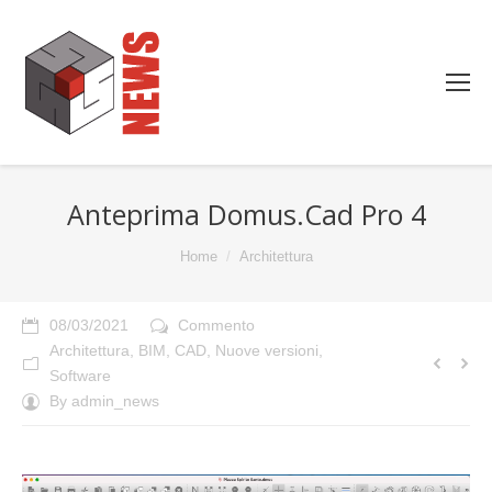
Anteprima Domus.Cad Pro 4
You are here:
Home
Architettura
08/03/2021
Commento
Architettura
,
BIM
,
CAD
,
Nuove versioni
,
Software
By
admin_news