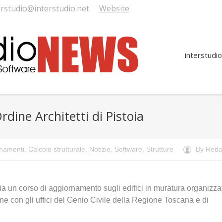
erstudio@interstudio.net
Website
interstudio
rdine Architetti di Pistoia
namenti
,
Calcolo strutturale
,
Notizie
,
Software
,
Strutture
By
Reda
oia un corso di aggiornamento sugli edifici in muratura organizza
ione con gli uffici del Genio Civile della Regione Toscana e di