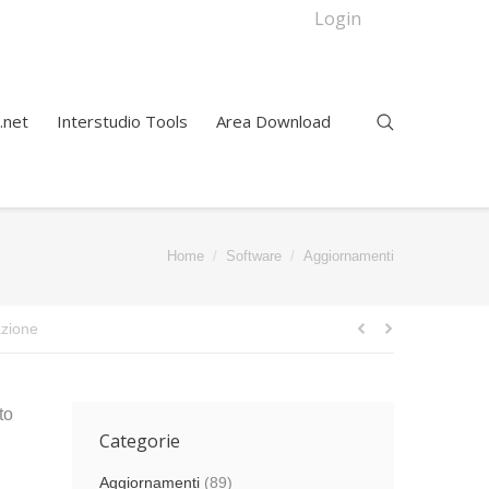
Login
.net
Interstudio Tools
Area Download
You are here:
Home
Software
Aggiornamenti
zione
to
Categorie
Aggiornamenti
(89)