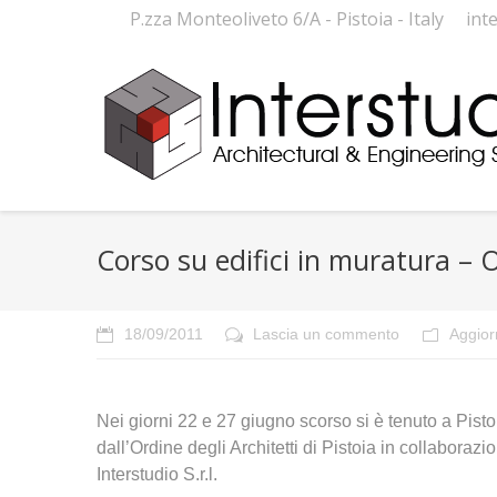
P.zza Monteoliveto 6/A - Pistoia - Italy
int
Corso su edifici in muratura – O
18/09/2011
Lascia un commento
Aggior
Nei giorni 22 e 27 giugno scorso si è tenuto a Pist
dall’Ordine degli Architetti di Pistoia in collaboraz
Interstudio S.r.l.