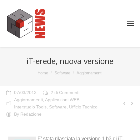
iT-erede, nuova versione
You are here:
Home
Software
Aggiornamenti
07/03/2013
2 di Commenti
Aggiornamenti
,
Applicazioni WEB
,
Interstudio Tools
,
Software
,
Ufficio Tecnico
By
Redazione
E’ stata rilasciata la versione 1 b3 di iT-