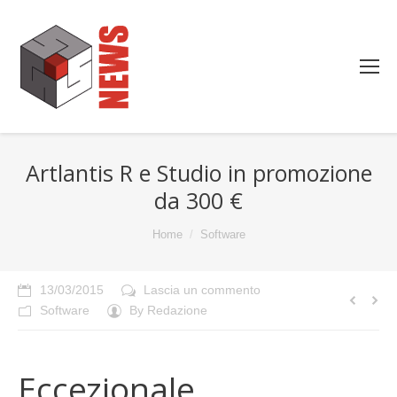
Artlantis R e Studio in promozione
da 300 €
You are here:
Home
Software
13/03/2015
Lascia un commento
Software
By
Redazione
Eccezionale