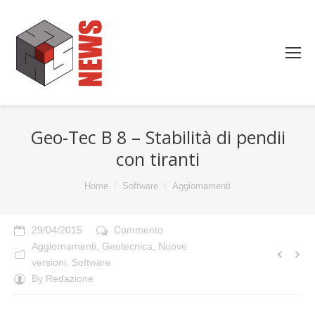
Geo-Tec B 8 – Stabilità di pendii
con tiranti
You are here:
Home
Software
Aggiornamenti
29/04/2015
Commento
Aggiornamenti
,
Geotecnica
,
Nuove
versioni
,
Software
By
Redazione