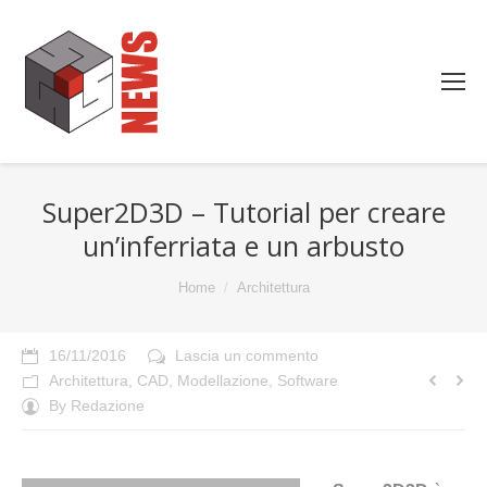
Super2D3D – Tutorial per creare
un’inferriata e un arbusto
You are here:
Home
Architettura
16/11/2016
Lascia un commento
Architettura
,
CAD
,
Modellazione
,
Software
By
Redazione