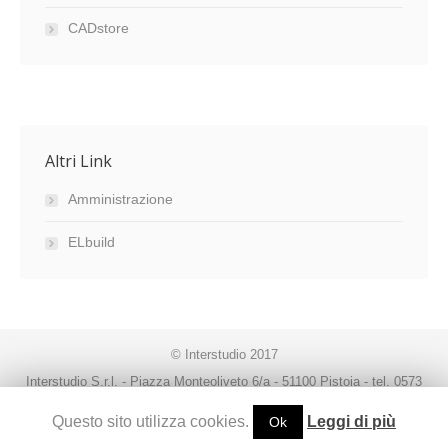
CADstore
Altri Link
Amministrazione
ELbuild
© Interstudio 2017
Interstudio S.r.l. - Piazza Monteoliveto 6/a - 51100 Pistoia - tel. 0573
99291 - fax. 0573 992930 - P.IVA 00470080474 -
Questo sito utilizza cookies.
Leggi di più
Ok
interstudio@interstudio.net