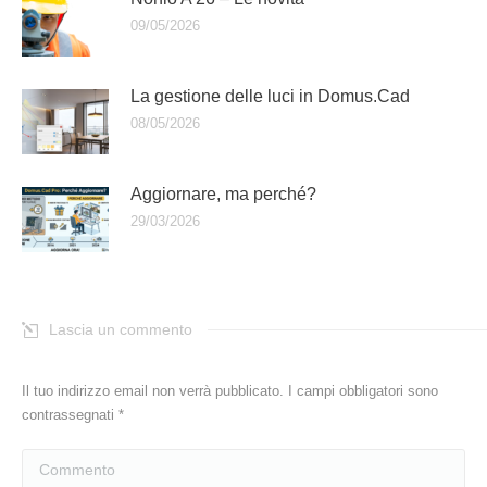
09/05/2026
La gestione delle luci in Domus.Cad
08/05/2026
Aggiornare, ma perché?
29/03/2026
Lascia un commento
Il tuo indirizzo email non verrà pubblicato. I campi obbligatori sono
contrassegnati
*
Commento