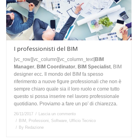
I professionisti del BIM
[vc_row][vc_column][vc_column_text]
BIM
Manager
,
BIM Coordinator
,
BIM Specialist
, BIM
designer ecc. Il mondo del BIM fa spesso
riferimento a nuove figure professionali che non è
sempre chiaro quale sia il loro ruolo e come tutto
questo si possa inserire nel lavoro professionale
quotidiano. Proviamo a fare un po’ di chiarezza.
26/11/2017
Lascia un commento
BIM
,
Professioni
,
Software
,
Ufficio Tecnico
By
Redazione