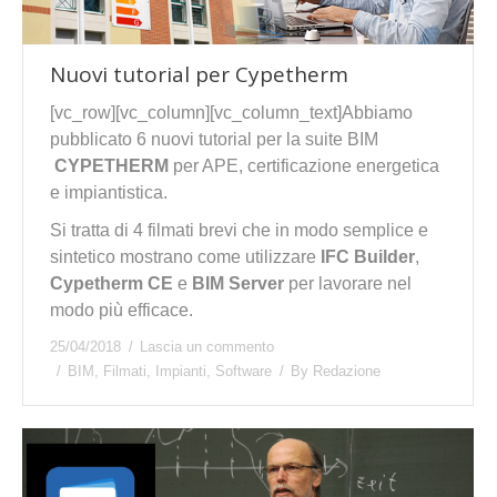
Nuovi tutorial per Cypetherm
[vc_row][vc_column][vc_column_text]Abbiamo
pubblicato 6 nuovi tutorial per la suite BIM
CYPETHERM
per APE, certificazione energetica
e impiantistica.
Si tratta di 4 filmati brevi che in modo semplice e
sintetico mostrano come utilizzare
IFC Builder
,
Cypetherm CE
e
BIM Server
per lavorare nel
modo più efficace.
25/04/2018
Lascia un commento
BIM
,
Filmati
,
Impianti
,
Software
By
Redazione