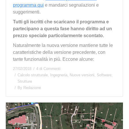
programma qui
e mandarci segnalazioni e
suggerimenti.
Tutti gli iscritti che scaricano il programma e
partecipano a questa fase hanno diritto ad un
prezzo speciale particolarmente scontato.
Naturalmente la nuova versione mantiene tutte le
caratteristiche della versione precedente, con
tante funzionalità in più. Eccone alcune:
27/02/2018
4 di Commenti
Calcolo strutturale
,
Ingegneria
,
Nuove versioni
,
Software
,
Strutture
By
Redazione