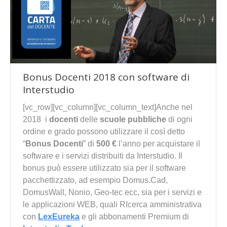
Bonus Docenti 2018 con software di
Interstudio
[vc_row][vc_column][vc_column_text]Anche nel
2018 i
docenti
delle
scuole pubbliche
di ogni
ordine e grado possono utilizzare il così detto
“
Bonus Docenti
” di
500 €
l’anno per acquistare il
software e i servizi distribuiti da Interstudio. Il
bonus può essere utilizzato sia per il software
pacchettizzato, ad esempio Domus.Cad,
DomusWall, Nonio, Geo-tec ecc, sia per i servizi e
le applicazioni WEB, quali RIcerca amministrativa
con
LexEureka
e gli abbonamenti Premium di