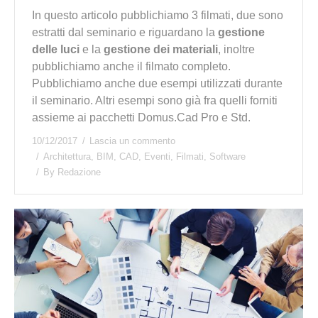
In questo articolo pubblichiamo 3 filmati, due sono
estratti dal seminario e riguardano la
gestione
delle luci
e la
gestione dei materiali
, inoltre
pubblichiamo anche il filmato completo.
Pubblichiamo anche due esempi utilizzati durante
il seminario. Altri esempi sono già fra quelli forniti
assieme ai pacchetti Domus.Cad Pro e Std.
10/12/2017
Lascia un commento
Architettura
,
BIM
,
CAD
,
Eventi
,
Filmati
,
Software
By
Redazione