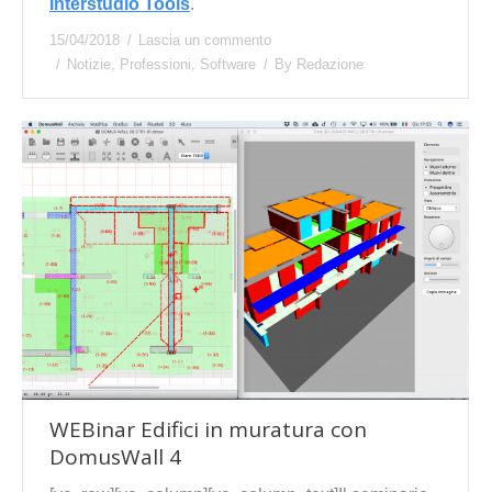
Interstudio Tools
.
15/04/2018
Lascia un commento
Notizie
,
Professioni
,
Software
By
Redazione
WEBinar Edifici in muratura con
DomusWall 4