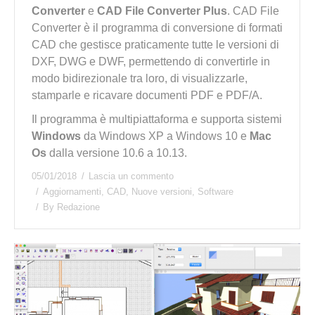
Converter
e
CAD File Converter Plus
. CAD File
Converter è il programma di conversione di formati
CAD che gestisce praticamente tutte le versioni di
DXF, DWG e DWF, permettendo di convertirle in
modo bidirezionale tra loro, di visualizzarle,
stamparle e ricavare documenti PDF e PDF/A.
Il programma è multipiattaforma e supporta sistemi
Windows
da Windows XP a Windows 10 e
Mac
Os
dalla versione 10.6 a 10.13.
05/01/2018
Lascia un commento
Aggiornamenti
,
CAD
,
Nuove versioni
,
Software
By
Redazione