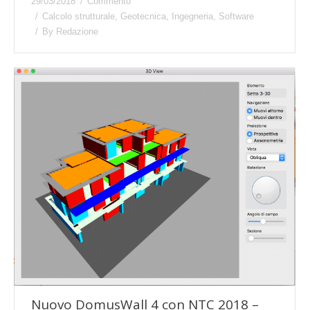
29/03/2018
Commento
Calcolo strutturale
,
Geotecnica
,
Ingegneria
,
Software
By
Redazione
Nuovo DomusWall 4 con NTC 2018 –