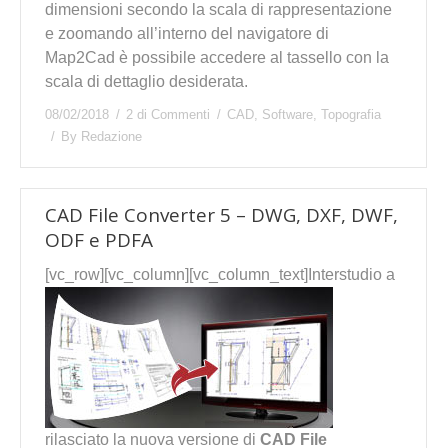
dimensioni secondo la scala di rappresentazione
e zoomando all’interno del navigatore di
Map2Cad è possibile accedere al tassello con la
scala di dettaglio desiderata.
08/02/2018
2 di Commenti
CAD
,
Software
,
Topografia
By
Redazione
CAD File Converter 5 – DWG, DXF, DWF,
ODF e PDFA
[vc_row][vc_column][vc_column_text]
Interstudio a
rilasciato la nuova versione di
CAD File