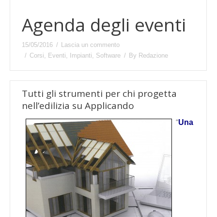
Agenda degli eventi
15/05/2016
Lascia un commento
Corsi
,
Eventi
,
Impianti
,
Software
By
Redazione
Tutti gli strumenti per chi progetta
nell’edilizia su Applicando
“
Una