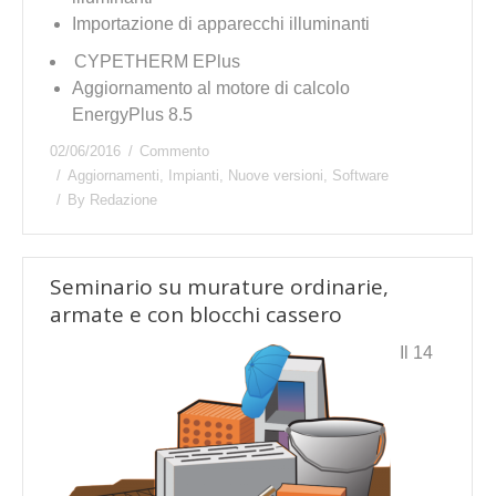
Importazione di apparecchi illuminanti
CYPETHERM EPlus
Aggiornamento al motore di calcolo
EnergyPlus 8.5
02/06/2016
Commento
Aggiornamenti
,
Impianti
,
Nuove versioni
,
Software
By
Redazione
Seminario su murature ordinarie,
armate e con blocchi cassero
Il 14