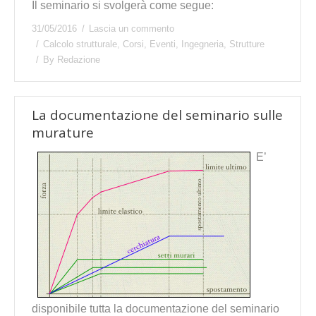
Il seminario si svolgerà come segue:
31/05/2016
Lascia un commento
Calcolo strutturale
,
Corsi
,
Eventi
,
Ingegneria
,
Strutture
By
Redazione
La documentazione del seminario sulle
murature
E’
disponibile tutta la documentazione del seminario