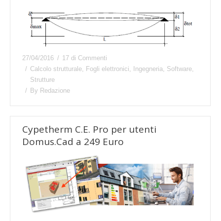
27/04/2016
17 di Commenti
Calcolo strutturale
,
Fogli elettronici
,
Ingegneria
,
Software
,
Strutture
By
Redazione
Cypetherm C.E. Pro per utenti
Domus.Cad a 249 Euro