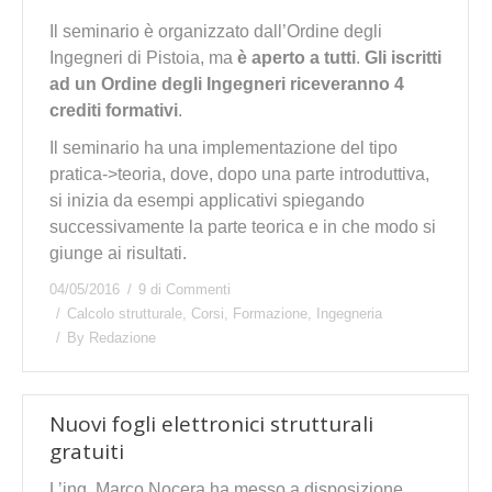
Il seminario è organizzato dall’Ordine degli
Ingegneri di Pistoia, ma
è aperto a tutti
.
Gli iscritti
ad un Ordine degli Ingegneri riceveranno 4
crediti formativi
.
Il seminario ha una implementazione del tipo
pratica->teoria, dove, dopo una parte introduttiva,
si inizia da esempi applicativi spiegando
successivamente la parte teorica e in che modo si
giunge ai risultati.
04/05/2016
9 di Commenti
Calcolo strutturale
,
Corsi
,
Formazione
,
Ingegneria
By
Redazione
Nuovi fogli elettronici strutturali
gratuiti
L’ing. Marco Nocera ha messo a disposizione