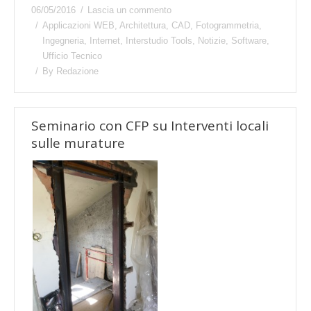
06/05/2016
Lascia un commento
Applicazioni WEB
,
Architettura
,
CAD
,
Fotogrammetria
,
Ingegneria
,
Internet
,
Interstudio Tools
,
Notizie
,
Software
,
Ufficio Tecnico
By
Redazione
Seminario con CFP su Interventi locali
sulle murature