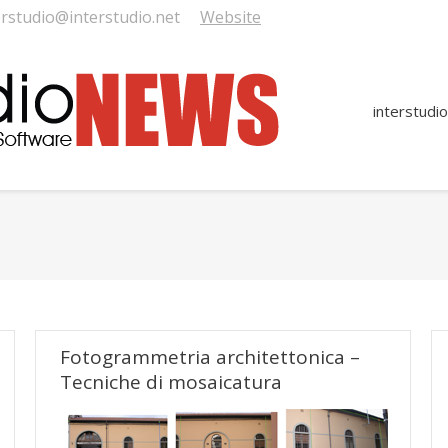
erstudio@interstudio.net
Website
interstudio
You are here:
Fotogrammetria architettonica –
Tecniche di mosaicatura