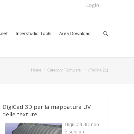
Login
.net
Interstudio Tools
Area Download
Home
Category "Software"
(Pagina 21)
DigiCad 3D per la mappatura UV
delle texture
DigiCad 3D non
è solo un