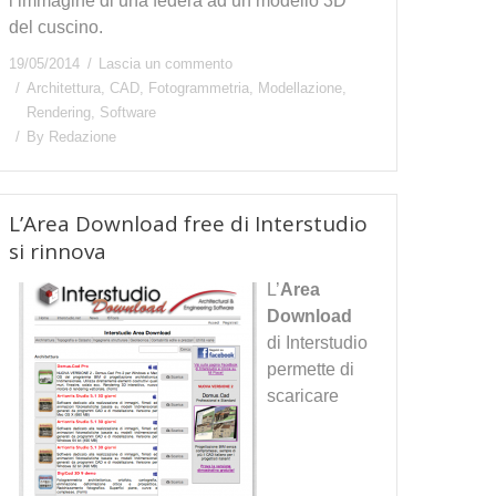
l’immagine di una federa ad un modello 3D
del cuscino.
19/05/2014
Lascia un commento
Architettura
,
CAD
,
Fotogrammetria
,
Modellazione
,
Rendering
,
Software
By
Redazione
L’Area Download free di Interstudio
si rinnova
L’
Area
Download
di Interstudio
permette di
scaricare