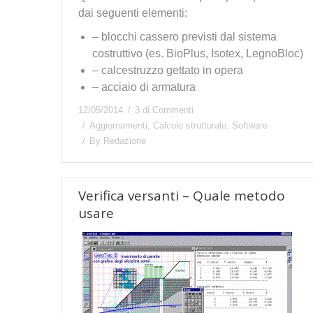
dai seguenti elementi:
– blocchi cassero previsti dal sistema
costruttivo (es. BioPlus, Isotex, LegnoBloc)
– calcestruzzo gettato in opera
– acciaio di armatura
12/05/2014
3 di Commenti
Aggiornamenti
,
Calcolo strutturale
,
Software
By
Redazione
Verifica versanti – Quale metodo
usare