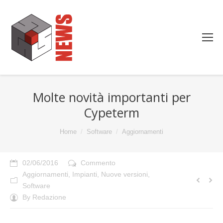
Molte novità importanti per
Cypeterm
You are here:
Home
Software
Aggiornamenti
02/06/2016
Commento
Aggiornamenti
,
Impianti
,
Nuove versioni
,
Software
By
Redazione