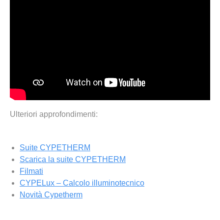
Ulteriori approfondimenti:
Suite CYPETHERM
Scarica la suite CYPETHERM
Filmati
CYPELux – Calcolo illuminotecnico
Novità Cypetherm