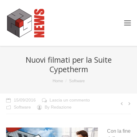
Nuovi filmati per la Suite
Cypetherm
You are here:
Home
Software
15/09/2016
Lascia un commento
Software
By
Redazione
Con la fine