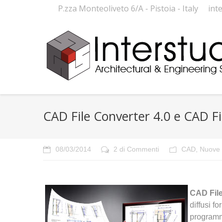
P.zza Monteoliveto 6/A - Pistoia - Italy
int
CAD File Converter 4.0 e CAD Fi
08/03/2014
2 di Commenti
CAD
,
Nuove 
CAD Fil
diffusi f
programmi