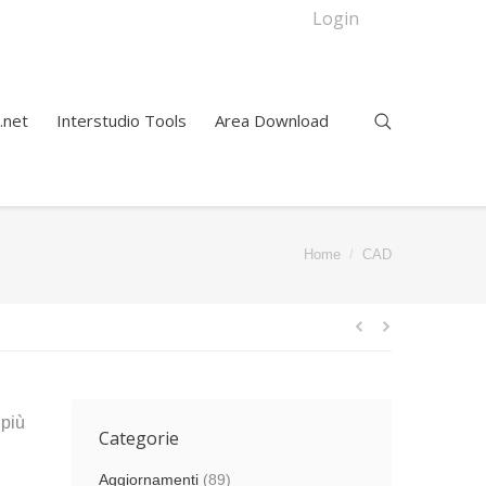
Login
.net
Interstudio Tools
Area Download
You are here:
Home
CAD
 più
Categorie
Aggiornamenti
(89)