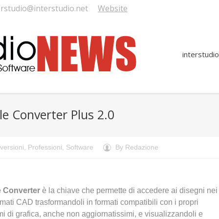
erstudio@interstudio.net
Website
interstudio
le Converter Plus 2.0
versioni
,
Professioni
,
Software
By
Redazione
e Converter
è la chiave che permette di accedere ai disegni nei
ormati CAD trasformandoli in formati compatibili con i propri
 di grafica, anche non aggiornatissimi, e visualizzandoli e