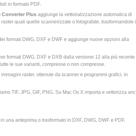
oli in formato PDF.
 Converter Plus
aggiunge la vettorializzazione automatica di
raster quali quelle scannerizzate o fotografate, trasformandole 
i dei formati DWG, DXF e DWF e aggiunge nuove opzioni alla
 nei formati DWG, DXF e DXB dalla versione 12 alla più recente
tutte le sue varianti, compresse o non compresse.
 immagini raster, ottenute da scanner e programmi grafici, in
 citiamo TIF, JPG, GIF, PNG. Su Mac Os X importa e vettorizza an
 in una anteprima o trasformato in DXF, DWG, DWF e PDF.