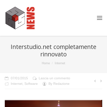
Interstudio.net completamente
rinnovato
You are here:
Home
Internet
07/01/2015
Lascia un commento
Internet
,
Software
By
Redazione