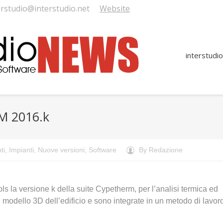
erstudio@interstudio.net
Website
interstudio
RM 2016.k
ti
,
Impianti
,
Nuove versioni
,
Software
By
Redazione
ls la versione k della suite Cypetherm, per l’analisi termica ed
il modello 3D dell’edificio e sono integrate in un metodo di lavor