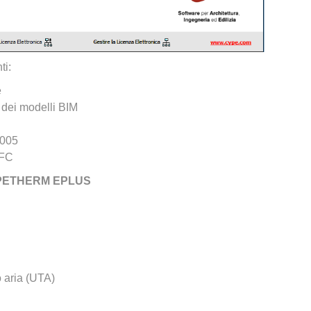
ti:
e
 dei modelli BIM
2005
IFC
PETHERM EPLUS
o aria (UTA)