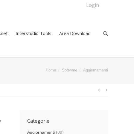
Login
.net
Interstudio Tools
Area Download
You are here:
Home
Software
Aggiornamenti
Categorie
o
Aggiornamenti
(89)