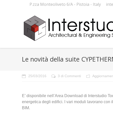
P.zza Monteoliveto 6/A - Pistoia - Italy
int
Le novità della suite CYPETHE
25/03/2016
3 di Commenti
Aggiornamen
E’ disponibile nell’Area Download di Interstudio Too
energetica degli edifici. I vari moduli lavorano con 
BIM.