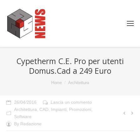
Cypetherm C.E. Pro per utenti
Domus.Cad a 249 Euro
You are here:
Home
Architettura
26/04/2016
Lascia un commento
Architettura
,
CAD
,
Impianti
,
Promozioni
,
Software
By
Redazione