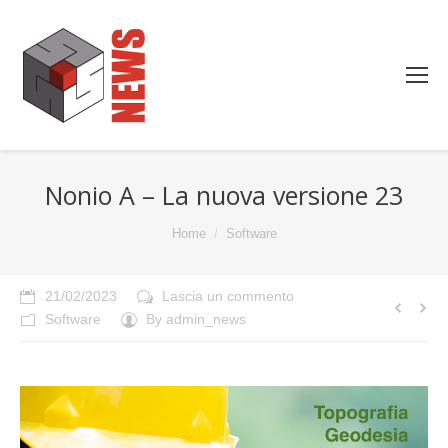
Nonio A – La nuova versione 23
You are here:
Home
Software
21/02/2023
Lascia un commento
Software
By
admin_news