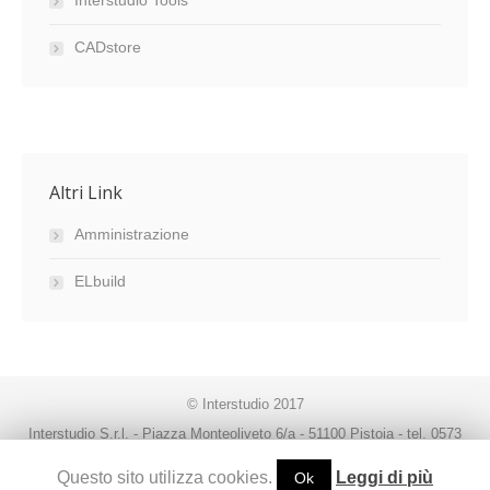
Interstudio Tools
CADstore
Altri Link
Amministrazione
ELbuild
© Interstudio 2017
Interstudio S.r.l. - Piazza Monteoliveto 6/a - 51100 Pistoia - tel. 0573
99291 - fax. 0573 992930 - P.IVA 00470080474 -
Questo sito utilizza cookies.
Leggi di più
Ok
interstudio@interstudio.net