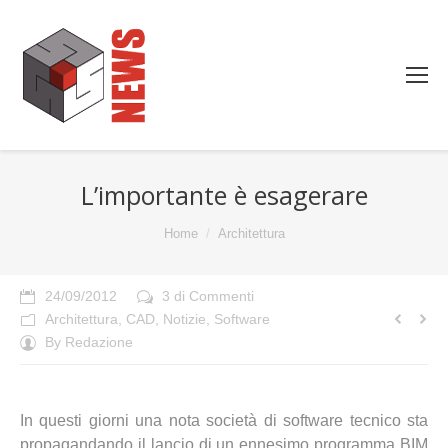
L’importante è esagerare
You are here:
Home
Architettura
24/09/2012
3 di Commenti
Architettura
,
CAD
,
Notizie
,
Software
By
Redazione
In questi giorni una nota società di software tecnico sta
propagandando il lancio di un ennesimo programma BIM