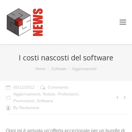
I costi nascosti del software
You are here:
Home
Software
Aggiornamenti
05/12/2012
Commento
Aggiornamenti
,
Notizie
,
Professioni
,
Promozioni
,
Software
By
Redazione
Oggi mi è arrivata un’offerta eccezionale per un bundle di