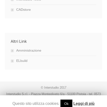
CADstore
Altri Link
Amministrazione
ELbuild
© Interstudio 2017
Interstudio S.r.l. - Piazza Monteoliveto 6/a - 51100 Pistoia - tel. 0573
99291 - fax. 0573 992930 - P.IVA 00470080474 -
Questo sito utilizza cookies.
Leggi di più
Ok
interstudio@interstudio.net