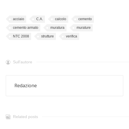
acciaio
C.A.
calcolo
cemento
cemento armato
muratura
murature
NTC 2008
strutture
verifica
Sull'autore
Redazione
Related posts