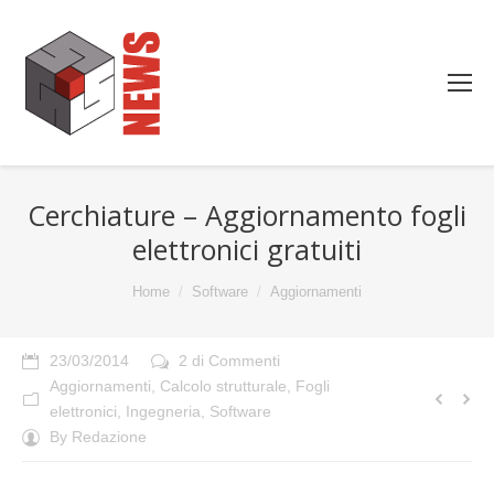
Cerchiature – Aggiornamento fogli
elettronici gratuiti
You are here:
Home
Software
Aggiornamenti
23/03/2014
2 di Commenti
Aggiornamenti
,
Calcolo strutturale
,
Fogli
elettronici
,
Ingegneria
,
Software
By
Redazione