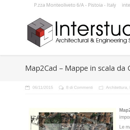
P.zza Monteoliveto 6/A - Pistoia - Italy
int
Map2Cad – Mappe in scala da
06/11/2015
8 di Commenti
Architettura
,
Map
impor
Le ma