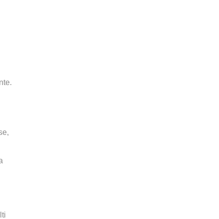
nte.
se,
a
ti