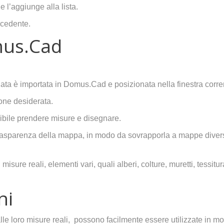
 l’aggiunge alla lista.
ecedente.
mus.Cad
ta è importata in Domus.Cad e posizionata nella finestra corre
one desiderata.
bile prendere misure e disegnare.
 trasparenza della mappa, in modo da sovrapporla a mappe diver
sure reali, elementi vari, quali alberi, colture, muretti, tessitur
ni
e loro misure reali, possono facilmente essere utilizzate in mol