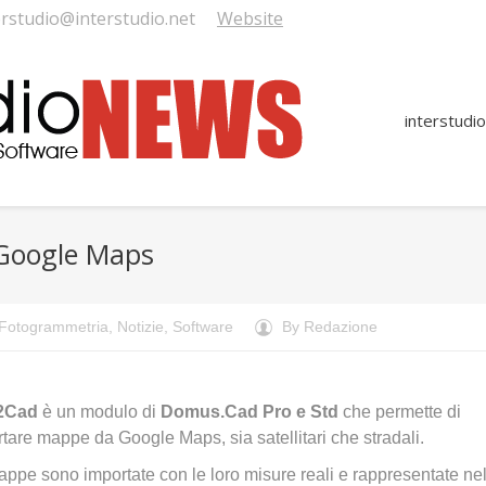
erstudio@interstudio.net
Website
interstudio
 Google Maps
Fotogrammetria
,
Notizie
,
Software
By
Redazione
2Cad
è un modulo di
Domus.Cad Pro e Std
che permette di
tare mappe da Google Maps, sia satellitari che stradali.
ppe sono importate con le loro misure reali e rappresentate nel