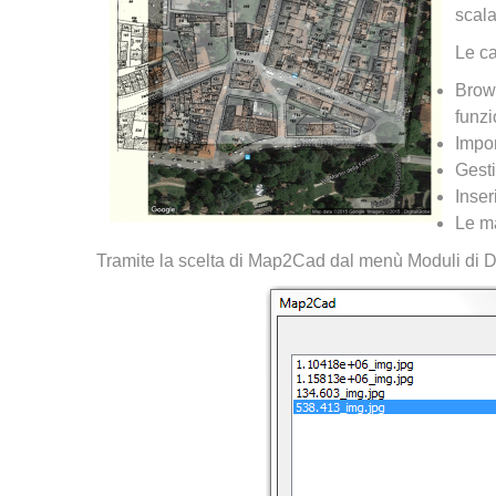
scal
Le ca
Brows
funz
Impo
Gesti
Inser
Le m
Tramite la scelta di Map2Cad dal menù Moduli di D