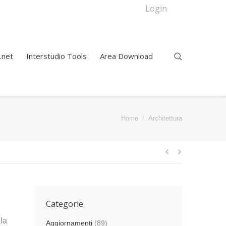
Login
.net
Interstudio Tools
Area Download
You are here:
Home
Architettura
Categorie
la
Aggiornamenti
(89)