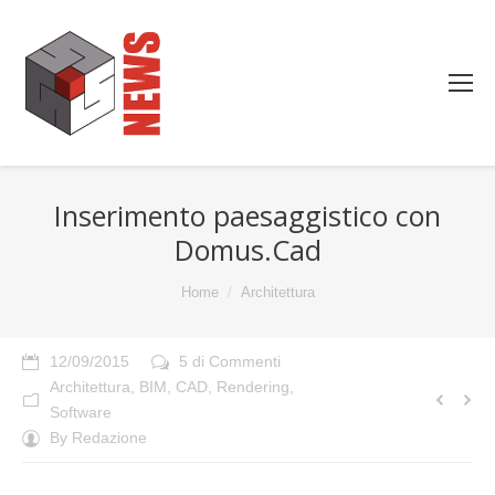
Inserimento paesaggistico con
Domus.Cad
You are here:
Home
Architettura
12/09/2015
5 di Commenti
Architettura
,
BIM
,
CAD
,
Rendering
,
Software
By
Redazione