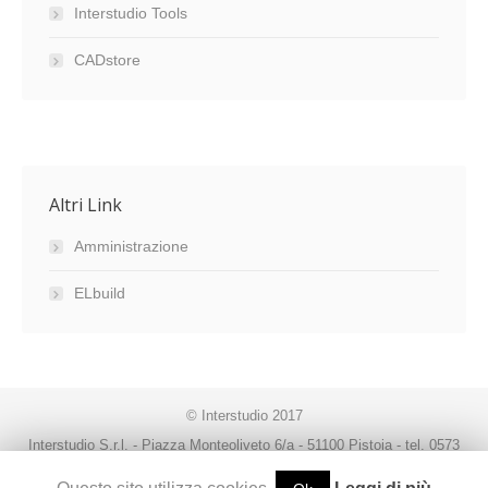
Interstudio Tools
CADstore
Altri Link
Amministrazione
ELbuild
© Interstudio 2017
Interstudio S.r.l. - Piazza Monteoliveto 6/a - 51100 Pistoia - tel. 0573
99291 - fax. 0573 992930 - P.IVA 00470080474 -