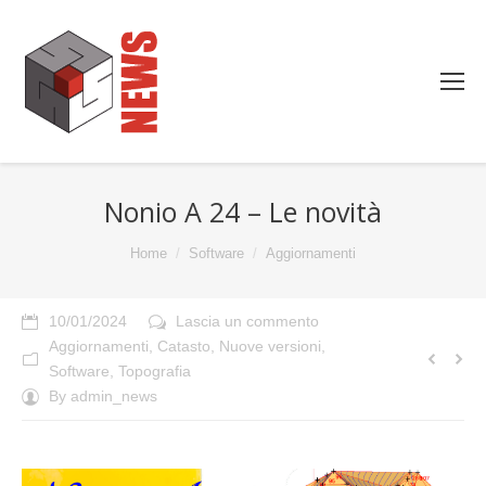
Nonio A 24 – Le novità
You are here:
Home
Software
Aggiornamenti
10/01/2024
Lascia un commento
Aggiornamenti
,
Catasto
,
Nuove versioni
,
Software
,
Topografia
By
admin_news