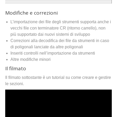
Modifiche e correzioni
L’importazione dei file degli strumenti supporta anche i
vecchi file con terminatore CR (ritorno carrello), non
più supportato dai nuovi sistemi di sviluppo
Correzioni alla decodifica dei file da strumenti in caso
di poligonali lanciate da altre poligonali
Inseriti controlli nell’importazione da strumenti
Altre modifiche minori
Il filmato
Il filmato sottostante è un tutorial su come creare e gestire
le sezioni.