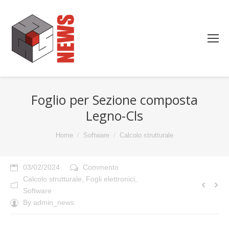
Foglio per Sezione composta
Legno-Cls
You are here:
Home
Software
Calcolo strutturale
03/02/2024
Commento
Calcolo strutturale
,
Fogli elettronici
,
Software
By
admin_news