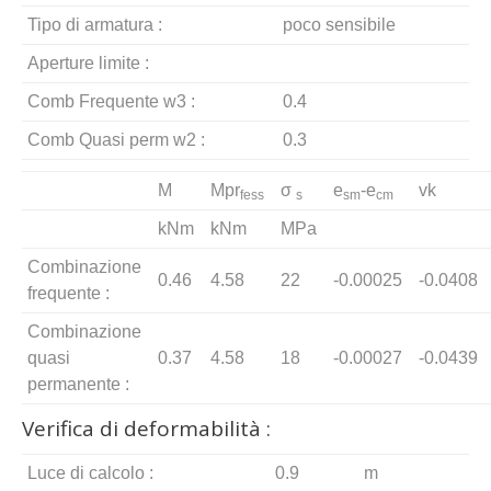
Tipo di armatura :
poco sensibile
Aperture limite :
Comb Frequente w3 :
0.4
Comb Quasi perm w2 :
0.3
M
Mpr
σ
e
-e
vk
fess
s
sm
cm
kNm
kNm
MPa
Combinazione
0.46
4.58
22
-0.00025
-0.0408
frequente :
Combinazione
quasi
0.37
4.58
18
-0.00027
-0.0439
permanente :
Verifica di deformabilità :
Luce di calcolo :
0.9
m