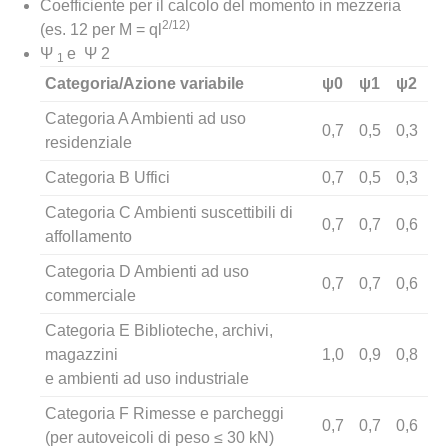
Coefficiente per il calcolo del momento in mezzeria
2/12)
(es. 12 per M = ql
Ψ
e Ψ 2
1
Categoria/Azione variabile
ψ0
ψ1
ψ2
Categoria A Ambienti ad uso
0,7
0,5
0,3
residenziale
Categoria B Uffici
0,7
0,5
0,3
Categoria C Ambienti suscettibili di
0,7
0,7
0,6
affollamento
Categoria D Ambienti ad uso
0,7
0,7
0,6
commerciale
Categoria E Biblioteche, archivi,
magazzini
1,0
0,9
0,8
e ambienti ad uso industriale
Categoria F Rimesse e parcheggi
0,7
0,7
0,6
(per autoveicoli di peso ≤ 30 kN)