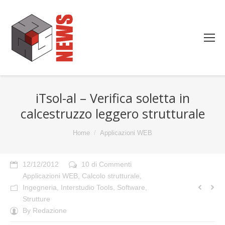
iTsol-al – Verifica soletta in
calcestruzzo leggero strutturale
You are here:
Home
Applicazioni WEB
12/12/2012
10 di Commenti
Applicazioni WEB
,
Calcolo strutturale
,
Ingegneria
,
Interstudio Tools
,
Software
,
Strutture
By
Redazione