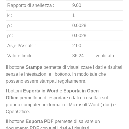
Rapporto di snellezza :
9.00
k :
1
ρ :
0.0028
ρ’ :
0.0028
As,eff/Ascalc :
2.00
Valore limite :
36.24
verificato
Il bottone
Stampa
permette di visualizzare i dati e risultati
senza le intestazioni e i bottono, in modo tale che
possano essere stampati regolarmenre.
I bottoni
Esporta in Word
e
Esporta in Open
Office
permettono di esportare i dati e i risultati sul
proprio computer nei formati di Microsoft Word (.doc) e
OpenOffice.
Il bottone
Esporta PDF
permette di salvare un
documento PDF con tutti i dati e i risultati