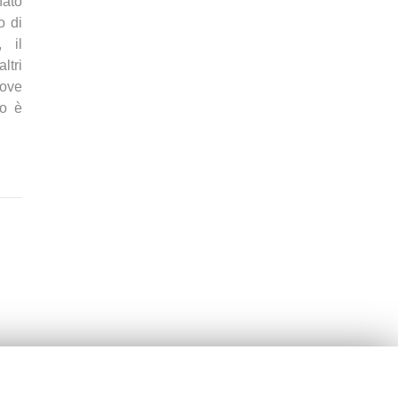
nato
o di
 il
ltri
uove
to è
9