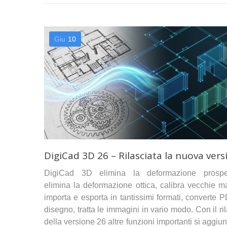
Giu
10
DigiCad 3D 26 – Rilasciata la nuova vers
DigiCad 3D elimina la deformazione prospet
elimina la deformazione ottica, calibra vecchie m
importa e esporta in tantissimi formati, converte 
disegno, tratta le immagini in vario modo. Con il ri
della versione 26 altre funzioni importanti si aggi