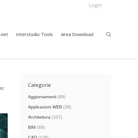
Login
.net
Interstudio Tools
Area Download
Categorie
sc
Aggiornamenti
(89)
Applicazioni WEB
(38)
Architettura
(107)
BIM
(69)
CAD
(128)