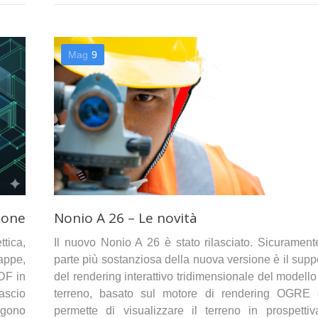
Mag
9
ione
Nonio A 26 – Le novità
tica,
Il nuovo Nonio A 26 è stato rilasciato. Sicurament
appe,
parte più sostanziosa della nuova versione è il supp
PDF in
del rendering interattivo tridimensionale del modello
lascio
terreno, basato sul motore di rendering OGRE
ungono
permette di visualizzare il terreno in prospetti