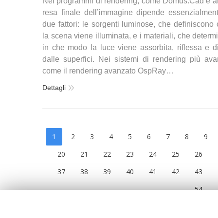
Nei programmi di rendering, come Domus.Cad e altr
resa finale dell’immagine dipende essenzialmen
due fattori: le sorgenti luminose, che definiscono
la scena viene illuminata, e i materiali, che deter
in che modo la luce viene assorbita, riflessa e di
dalle superfici. Nei sistemi di rendering più avan
come il rendering avanzato OspRay…
Dettagli
1
2
3
4
5
6
7
8
9
20
21
22
23
24
25
26
37
38
39
40
41
42
43
54
[/vc_column][/vc_row]