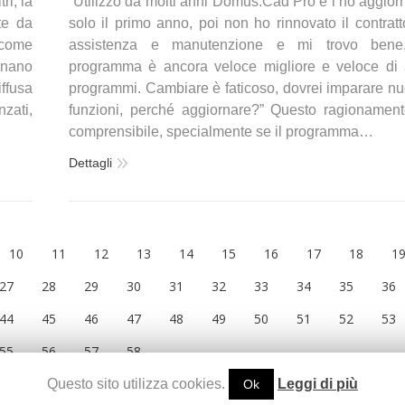
i, la
“Utilizzo da molti anni Domus.Cad Pro e l’ho aggior
te da
solo il primo anno, poi non ho rinnovato il contratt
 come
assistenza e manutenzione e mi trovo bene,
minano
programma è ancora veloce migliore e veloce di a
ffusa
programmi. Cambiare è faticoso, dovrei imparare n
zati,
funzioni, perché aggiornare?” Questo ragionamen
comprensibile, specialmente se il programma…
Dettagli
10
11
12
13
14
15
16
17
18
1
27
28
29
30
31
32
33
34
35
36
44
45
46
47
48
49
50
51
52
53
55
56
57
58
Questo sito utilizza cookies.
Leggi di più
Ok