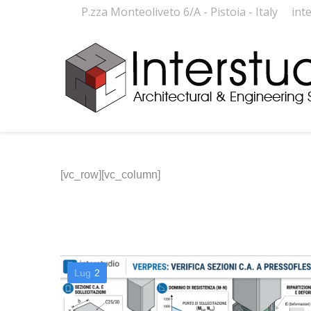
P.zza Monteoliveto 6/A - Pistoia - Italy
int
[vc_row][vc_column]
Lug
2