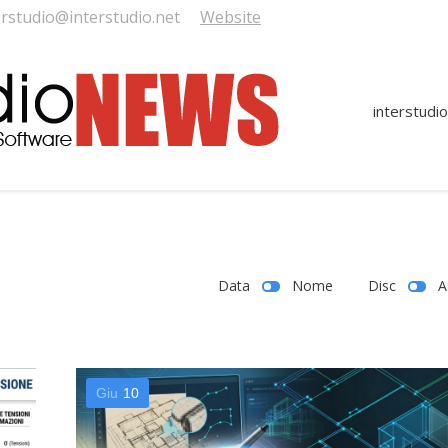
erstudio@interstudio.net
Website
interstudio
Data
Nome
Disc
A
Giu
10