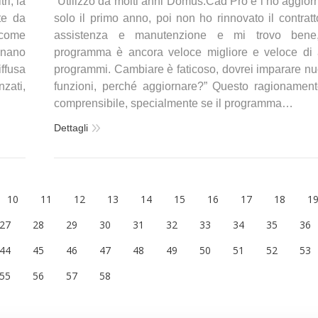
i, la
“Utilizzo da molti anni Domus.Cad Pro e l’ho aggior
te da
solo il primo anno, poi non ho rinnovato il contratt
 come
assistenza e manutenzione e mi trovo bene,
minano
programma è ancora veloce migliore e veloce di a
ffusa
programmi. Cambiare è faticoso, dovrei imparare n
zati,
funzioni, perché aggiornare?” Questo ragionamen
comprensibile, specialmente se il programma…
Dettagli
10
11
12
13
14
15
16
17
18
1
27
28
29
30
31
32
33
34
35
36
44
45
46
47
48
49
50
51
52
53
55
56
57
58