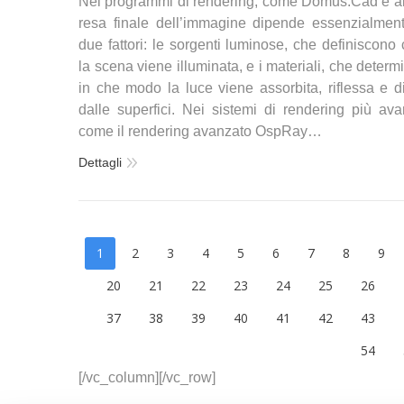
Nei programmi di rendering, come Domus.Cad e altr
resa finale dell’immagine dipende essenzialmen
due fattori: le sorgenti luminose, che definiscono
la scena viene illuminata, e i materiali, che deter
in che modo la luce viene assorbita, riflessa e di
dalle superfici. Nei sistemi di rendering più avan
come il rendering avanzato OspRay…
Dettagli
1
2
3
4
5
6
7
8
9
20
21
22
23
24
25
26
37
38
39
40
41
42
43
54
[/vc_column][/vc_row]