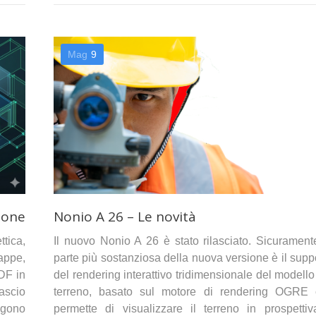
Mag
9
ione
Nonio A 26 – Le novità
tica,
Il nuovo Nonio A 26 è stato rilasciato. Sicurament
appe,
parte più sostanziosa della nuova versione è il supp
PDF in
del rendering interattivo tridimensionale del modello
lascio
terreno, basato sul motore di rendering OGRE
ungono
permette di visualizzare il terreno in prospetti