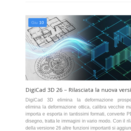
Giu
10
DigiCad 3D 26 – Rilasciata la nuova vers
DigiCad 3D elimina la deformazione prospet
elimina la deformazione ottica, calibra vecchie m
importa e esporta in tantissimi formati, converte 
disegno, tratta le immagini in vario modo. Con il ri
della versione 26 altre funzioni importanti si aggi