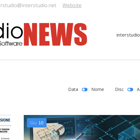
erstudio@interstudio.net
Website
interstudio
Data
Nome
Disc
A
Giu
10