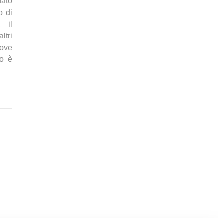
nato
o di
 il
ltri
uove
to è
9