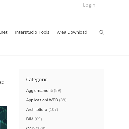
Login
.net
Interstudio Tools
Area Download
Categorie
sc
Aggiornamenti
(89)
Applicazioni WEB
(38)
Architettura
(107)
BIM
(69)
CAD
(128)