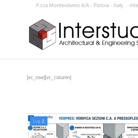
P.zza Monteoliveto 6/A - Pistoia - Italy
int
[vc_row][vc_column]
Lug
2