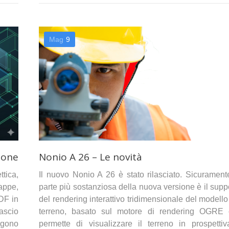
Mag
9
ione
Nonio A 26 – Le novità
tica,
Il nuovo Nonio A 26 è stato rilasciato. Sicurament
appe,
parte più sostanziosa della nuova versione è il supp
PDF in
del rendering interattivo tridimensionale del modello
lascio
terreno, basato sul motore di rendering OGRE
ungono
permette di visualizzare il terreno in prospetti