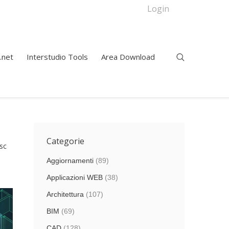
Login
.net
Interstudio Tools
Area Download
Categorie
sc
Aggiornamenti
(89)
Applicazioni WEB
(38)
Architettura
(107)
BIM
(69)
CAD
(128)