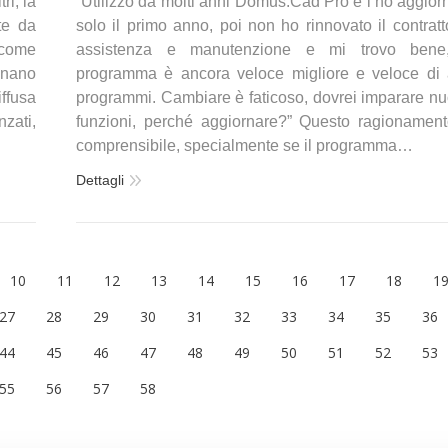
i, la
“Utilizzo da molti anni Domus.Cad Pro e l’ho aggior
te da
solo il primo anno, poi non ho rinnovato il contratt
 come
assistenza e manutenzione e mi trovo bene,
minano
programma è ancora veloce migliore e veloce di a
ffusa
programmi. Cambiare è faticoso, dovrei imparare n
zati,
funzioni, perché aggiornare?” Questo ragionamen
comprensibile, specialmente se il programma…
Dettagli
10
11
12
13
14
15
16
17
18
1
27
28
29
30
31
32
33
34
35
36
44
45
46
47
48
49
50
51
52
53
55
56
57
58