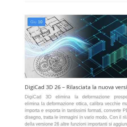
Giu
10
DigiCad 3D 26 – Rilasciata la nuova vers
DigiCad 3D elimina la deformazione prospet
elimina la deformazione ottica, calibra vecchie m
importa e esporta in tantissimi formati, converte 
disegno, tratta le immagini in vario modo. Con il ri
della versione 26 altre funzioni importanti si aggi