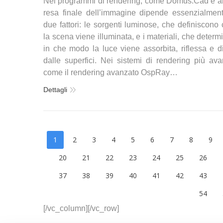
Nei programmi di rendering, come Domus.Cad e altr
resa finale dell’immagine dipende essenzialmen
due fattori: le sorgenti luminose, che definiscono
la scena viene illuminata, e i materiali, che deter
in che modo la luce viene assorbita, riflessa e di
dalle superfici. Nei sistemi di rendering più avan
come il rendering avanzato OspRay…
Dettagli
1
2
3
4
5
6
7
8
9
20
21
22
23
24
25
26
37
38
39
40
41
42
43
54
[/vc_column][/vc_row]