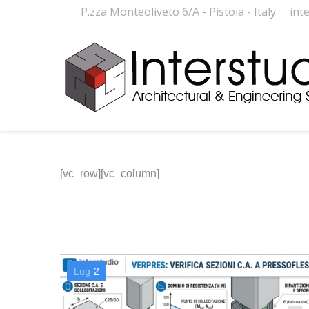
P.zza Monteoliveto 6/A - Pistoia - Italy
int
[vc_row][vc_column]
Lug
2