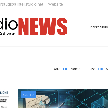
erstudio@interstudio.net
Website
interstudio
Data
Nome
Disc
A
Giu
10