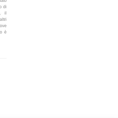
nato
o di
 il
ltri
uove
to è
9