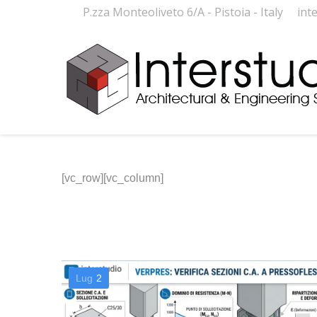
P.zza Monteoliveto 6/A - Pistoia - Italy
int
[vc_row][vc_column]
Lug
2