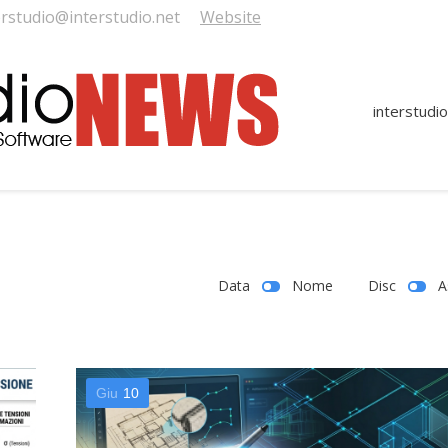
erstudio@interstudio.net
Website
interstudio
Data
Nome
Disc
A
Giu
10