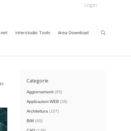
Login
.net
Interstudio Tools
Area Download
Categorie
sc
Aggiornamenti
(89)
Applicazioni WEB
(38)
Architettura
(107)
BIM
(69)
CAD
(128)