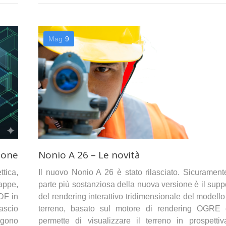
Mag
9
ione
Nonio A 26 – Le novità
tica,
Il nuovo Nonio A 26 è stato rilasciato. Sicurament
appe,
parte più sostanziosa della nuova versione è il supp
PDF in
del rendering interattivo tridimensionale del modello
lascio
terreno, basato sul motore di rendering OGRE
ungono
permette di visualizzare il terreno in prospetti