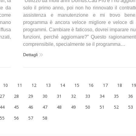
i, la
“Utilizzo da molti anni Domus.Cad Pro e l’ho aggior
te da
solo il primo anno, poi non ho rinnovato il contratt
 come
assistenza e manutenzione e mi trovo bene,
minano
programma è ancora veloce migliore e veloce di a
ffusa
programmi. Cambiare è faticoso, dovrei imparare n
zati,
funzioni, perché aggiornare?” Questo ragionamen
comprensibile, specialmente se il programma…
Dettagli
10
11
12
13
14
15
16
17
18
1
27
28
29
30
31
32
33
34
35
36
44
45
46
47
48
49
50
51
52
53
55
56
57
58