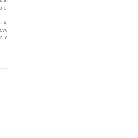
nato
o di
 il
ltri
uove
to è
9