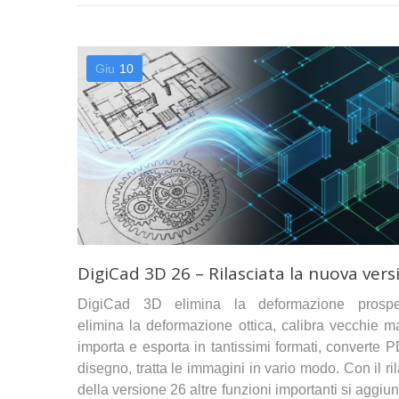
Giu
10
DigiCad 3D 26 – Rilasciata la nuova vers
DigiCad 3D elimina la deformazione prospet
elimina la deformazione ottica, calibra vecchie m
importa e esporta in tantissimi formati, converte 
disegno, tratta le immagini in vario modo. Con il ri
della versione 26 altre funzioni importanti si aggi