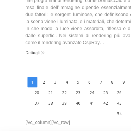
Nei programmi di rendering, come Domus.Cad e altr
resa finale dell’immagine dipende essenzialmen
due fattori: le sorgenti luminose, che definiscono
la scena viene illuminata, e i materiali, che deter
in che modo la luce viene assorbita, riflessa e di
dalle superfici. Nei sistemi di rendering più avan
come il rendering avanzato OspRay…
Dettagli
1
2
3
4
5
6
7
8
9
20
21
22
23
24
25
26
37
38
39
40
41
42
43
54
[/vc_column][/vc_row]